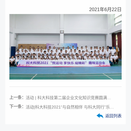
2021年6月22日
上一条：
活动 | 科大科技第二届企业文化知识竞赛圆满落幕
下一条：
活动|科大科技2021“与自然相伴 与科大同行”乐走徒步运动圆满落幕
返回列表