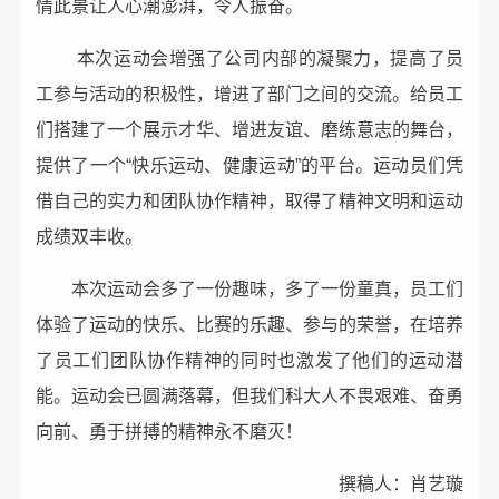
情此景让人心潮澎湃，令人振奋。
本次运动会增强了公司内部的凝聚力，提高了员
工参与活动的积极性，增进了部门之间的交流。给员工
们搭建了一个展示才华、增进友谊、磨练意志的舞台，
提供了一个“快乐运动、健康运动”的平台。运动员们凭
借自己的实力和团队协作精神，取得了精神文明和运动
成绩双丰收。
本次运动会多了一份趣味，多了一份童真，员工们
体验了运动的快乐、比赛的乐趣、参与的荣誉，在培养
了员工们团队协作精神的同时也激发了他们的运动潜
能。运动会已圆满落幕，但我们科大人
不畏艰难、奋勇
向前、勇于拼搏的精神永不磨灭！
撰稿人：肖艺璇