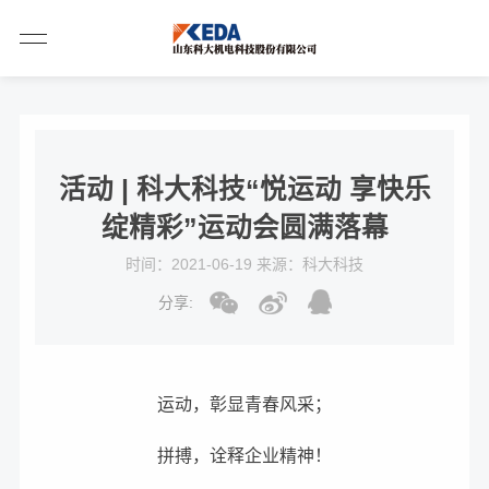
活动 | 科大科技“悦运动 享快乐
绽精彩”运动会圆满落幕
时间：2021-06-19 来源：科大科技
分享:
运动，彰显青春风采；
拼搏，诠释企业精神！