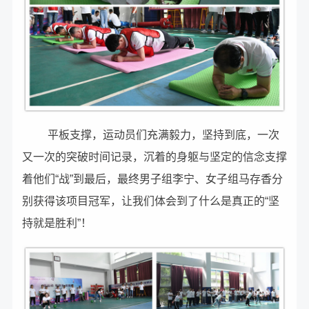
平板支撑，运动员们充满毅力，坚持到底，一次
又一次的突破时间记录，沉着的身躯与坚定的信念支撑
着他们“战”到最后，最终男子组李宁、女子组马存香分
别获得该项目冠军，让我们体会到了什么是真正的“坚
持就是胜利”！