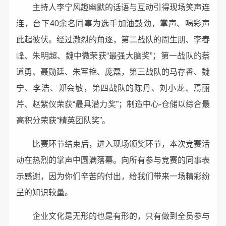
主持人李宁风趣幽默的话语与互动引得现场笑声连
连，台下
40余名同事为选手加油鼓劲，掌声、喝彩声
此起彼伏。经过激烈的角逐，第二战队的周生朋、李春
峰、朱明超、魏中微荣获“最强大脑奖”；第一战队的蔡
道勇、聂勋廷、朱军艳、庞磊，第三战队的马存香、魏
宁、李浩、郑会敏，第四战队的陈丹、刘小龙、焉丽
芹、赵紫仪荣获“最具潜力奖”；制造中心-仓储以综合最
高积分荣获“精英团队奖”。
比赛环节结束后，进入现场颁奖环节，本次竞赛活
动在热烈的掌声中圆满落幕。向所有参与竞赛的同事表
示感谢，因为你们辛苦的付出，给我们带来一场精彩纷
呈的知识较量。
企业文化是无形的也是有形的，只有做到全员参与