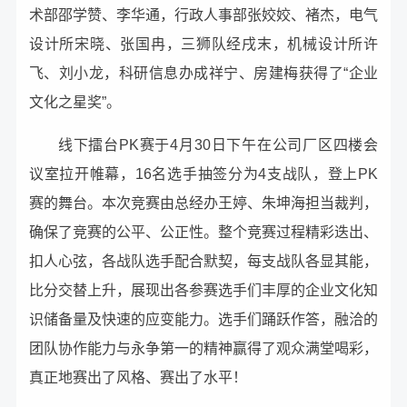
术部邵学赞、李华通，行政人事部张姣姣、褚杰，电气
设计所宋晓、张国冉，三狮队经戌末，机械设计所许
飞、刘小龙，科研信息办成祥宁、房建梅获得了“企业
文化之星奖”。
线下擂台PK赛于4月30日下午在公司厂区四楼会
议室拉开帷幕，16名选手抽签分为4支战队，登上PK
赛的舞台
。本次竞赛由总经办王婷、朱坤海担当裁判，
确保了竞赛的公平、公正性。
整个竞赛过程精彩迭出、
扣人心弦，各战队选手配合默契，
每支
战队各显其能，
比分交替上升，展现出各参赛选手们丰厚的企业文化知
识储备量及快速的应变能力。选手们踊跃作答，融洽的
团队协作能力与永争第一的精神赢得了观众满堂喝彩，
真正地赛出了风格、赛出了水平！